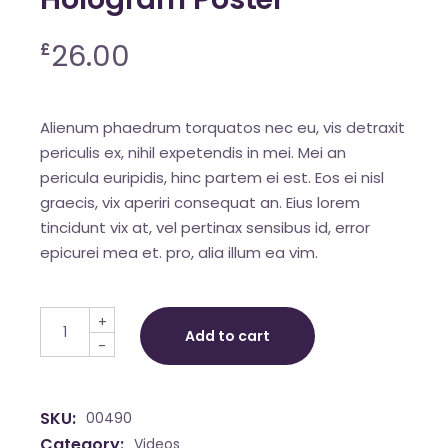
26.00
£
Alienum phaedrum torquatos nec eu, vis detraxit
periculis ex, nihil expetendis in mei. Mei an
pericula euripidis, hinc partem ei est. Eos ei nisl
graecis, vix aperiri consequat an. Eius lorem
tincidunt vix at, vel pertinax sensibus id, error
epicurei mea et. pro, alia illum ea vim.
Hologram Poster quantity
+
Add to cart
-
SKU:
00490
Category:
Videos