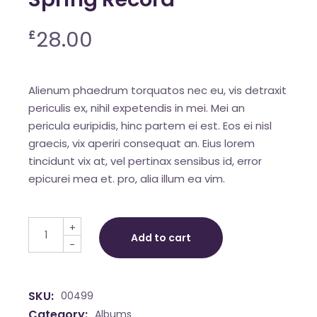
28.00
£
Alienum phaedrum torquatos nec eu, vis detraxit
periculis ex, nihil expetendis in mei. Mei an
pericula euripidis, hinc partem ei est. Eos ei nisl
graecis, vix aperiri consequat an. Eius lorem
tincidunt vix at, vel pertinax sensibus id, error
epicurei mea et. pro, alia illum ea vim.
Spring Record quantity
+
Add to cart
-
SKU:
00499
Category:
Albums