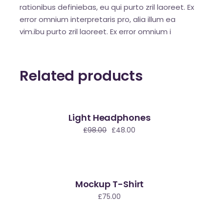
rationibus definiebas, eu qui purto zril laoreet. Ex
error omnium interpretaris pro, alia illum ea
vim.ibu purto zril laoreet. Ex error omnium i
Related products
Light Headphones
le
£
98.00
£
48.00
Mockup T-Shirt
£
75.00